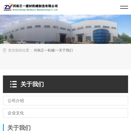
您当前的位置：
河南正一机械
>>
关于我们
关于我们
公司介绍
企业文化
关于我们