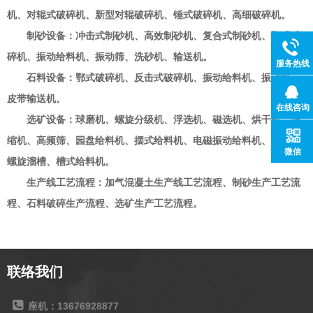
机、对辊式破碎机、新型对辊破碎机、锤式破碎机、高细破碎机。
制砂设备
：冲击式制砂机、高效制砂机、复合式制砂机、鄂式破
碎机、振动给料机、振动筛、洗砂机、输送机。
服务热线
石料设备
：鄂式破碎机、反击式破碎机、振动给料机、振动筛、
皮带输送机。
在线咨询
选矿设备
：球磨机、螺旋分级机、浮选机、磁选机、烘干机、浓
缩机、高频筛、园盘给料机、摆式给料机、电磁振动给料机、摇床、
微信
螺旋溜槽、槽式给料机。
生产线工艺流程
：
加气混凝土生产线工艺流程
、制砂生产工艺流
程、石料破碎生产流程、选矿生产工艺流程。
联络我们
座机：13676928877