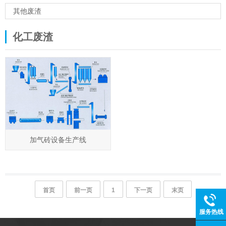
其他废渣
化工废渣
加气砖设备生产线
首页
前一页
1
下一页
末页
服务热线