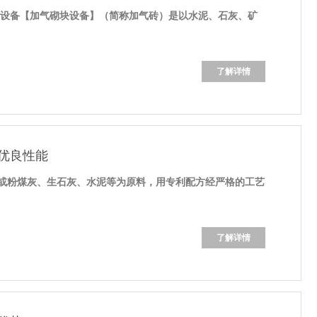
材设备【加气砌块设备】（简称加气砖）是以水泥、石灰、矿
了解详情
优良性能
或粉煤灰、生石灰、水泥等为原料，用专利配方经严格的工艺
了解详情