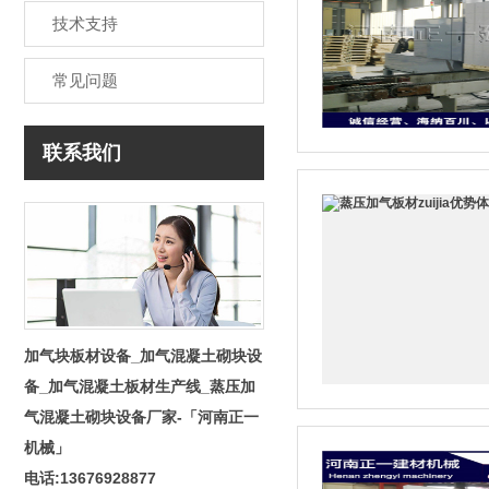
技术支持
常见问题
联系我们
加气块板材设备_加气混凝土砌块设
备_加气混凝土板材生产线_蒸压加
气混凝土砌块设备厂家-「河南正一
机械」
电话:13676928877