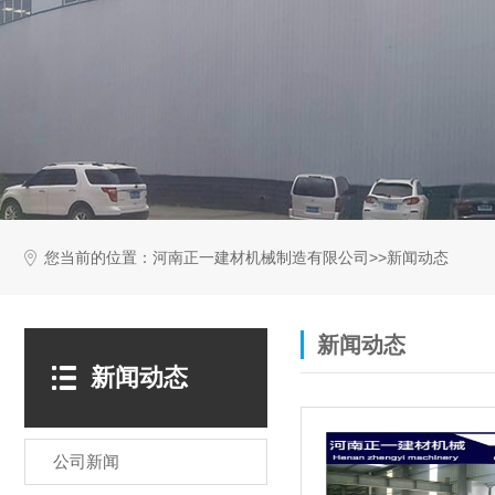
您当前的位置：
>>
河南正一建材机械制造有限公司
新闻动态
新闻动态
新闻动态
公司新闻