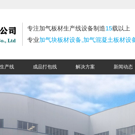
专注加气板材生产线设备制造
15
载以上
专业
加气块板材设备,加气混凝土板材设
生产线
成品打包线
解决方案
新闻动态