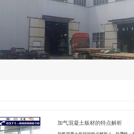
加气混凝土板材的特点解析