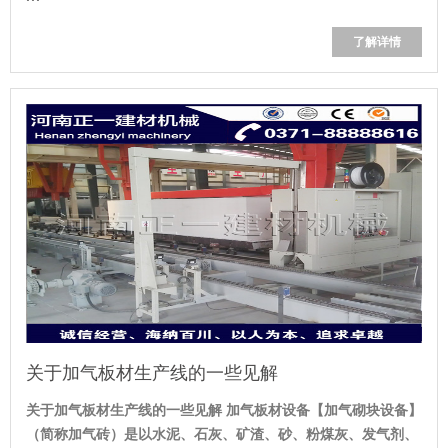
了解详情
关于加气板材生产线的一些见解
关于加气板材生产线的一些见解 加气板材设备【加气砌块设备】
（简称加气砖）是以水泥、石灰、矿渣、砂、粉煤灰、发气剂、